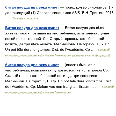
битая посуда два века живет
— прил., кол во синонимов: 1 •
долгоживущий (1) Словарь синонимов ASIS. В.Н. Тришин. 2013
…
Словарь синонимов
Битая посуда два века живет
— Битая посуда два вѣка
живетъ (иноск.) бывшая въ употребленіи, испытанная лучше
новой неиспытанной. Ср. Старый горшокъ, хоть берестой
повитъ, да три вѣка живетъ. Мельниковъ. На горахъ. 1, 6. Ср.
Un pot fêlé dure longtemps. Dict. de l’Académie. Ср …
Большой
толково-фразеологический словарь Михельсона (оригинальная орфография)
битая посуда два века живет
— (иноск.) бывшая в
употреблении, испытанная лучше новой, не испытанной Ср.
Старый горшок хоть берестой повит, да три века живет.
Мельников. На горах. 1, 6. Ср. Un pot fêlé dure longtemps. Dict.
de l Académie. Ср. Malum vas non frangitur. Erasm.… …
Большой
толково-фразеологический словарь Михельсона