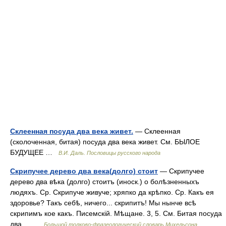
Склеенная посуда два века живет.
— Склеенная
(сколоченная, битая) посуда два века живет. См. БЫЛОЕ
БУДУЩЕЕ …
В.И. Даль. Пословицы русского народа
Скрипучее дерево два века(долго) стоит
— Скрипучее
дерево два вѣка (долго) стоитъ (иноск.) о болѣзненныхъ
людяхъ. Ср. Скрипуче живуче; хряпко да крѣпко. Ср. Какъ ея
здоровье? Такъ себѣ, ничего... скрипитъ! Мы нынче всѣ
скрипимъ кое какъ. Писемскій. Мѣщане. 3, 5. См. Битая посуда
два… …
Большой толково-фразеологический словарь Михельсона