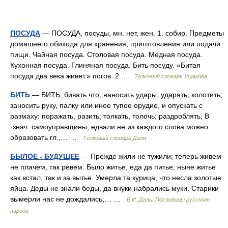
ПОСУДА
— ПОСУДА, посуды, мн. нет, жен. 1. собир. Предметы
домашнего обихода для хранения, приготовления или подачи
пищи. Чайная посуда. Столовая посуда. Медная посуда.
Кухонная посуда. Глиняная посуда. Бить посуду. «Битая
посуда два века живет.» погов. 2 …
Толковый словарь Ушакова
БИТЬ
— БИТЬ, бивать что, наносить удары, ударять, колотить;
заносить руку, палку или иное тупое орудие, и опускать с
размаху: поражать, разить; толкать, толочь; раздроблять, В
·знач. самоуправщины, едвали не из каждого слова можно
образовать гл.,… …
Толковый словарь Даля
БЫЛОЕ - БУДУЩЕЕ
— Прежде жили не тужили; теперь живем
не плачем, так ревем. Было житье, еда да питье; ныне житье
как встал, так и за вытье. Умерла та курица, что несла золотые
яйца. Деды не знали беды, да внуки набрались муки. Старики
вымерли нас не дождались;… …
В.И. Даль. Пословицы русского
народа