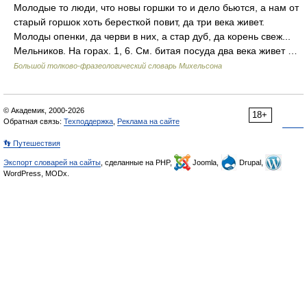
Молодые то люди, что новы горшки то и дело бьются, а нам от
старый горшок хоть бересткой повит, да три века живет.
Молоды опенки, да черви в них, а стар дуб, да корень свеж...
Мельников. На горах. 1, 6. См. битая посуда два века живет …
Большой толково-фразеологический словарь Михельсона
© Академик, 2000-2026
18+
Обратная связь:
Техподдержка
,
Реклама на сайте
👣 Путешествия
Экспорт словарей на сайты
, сделанные на PHP,
Joomla,
Drupal,
WordPress, MODx.