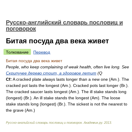
Русско-английский словарь пословиц и
поговорок
Битая посуда два века живет
Толкование
Перевод
Битая посуда два века живет
People, who keep complaining of weak health, often live long. See
Скрипучее дерево стоит, а здоровое летит
(Q
Cf:
A cracked plate always lasts longer than a new one (
Am.
). The
cracked pot lasts the longest (
Am.
). Cracked pots last longer (
Br.
).
The cracked saucer lasts longest (
Am.
). The ill stake stands long
(longest) (
Br.
). An ill stake stands the longest (Am). The loose
stake stands long (longest) (
Br.
). The sickest is not the nearest to
the grave (
Am.
)
Русско-английский словарь пословиц и поговорок
.
Академик.ру
.
2013
.