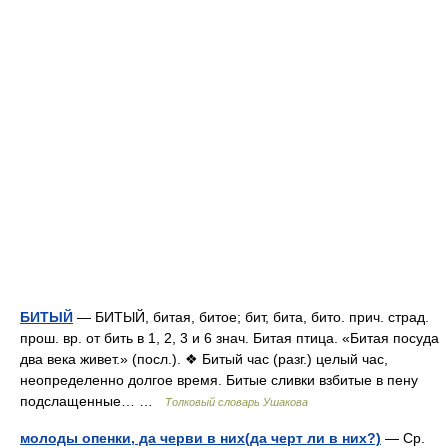
БИТЫЙ
— БИТЫЙ, битая, битое; бит, бита, бито. прич. страд.
прош. вр. от бить в 1, 2, 3 и 6 знач. Битая птица. «Битая посуда
два века живет.» (посл.). ❖ Битый час (разг.) целый час,
неопределенно долгое время. Битые сливки взбитые в пену
подслащенные… …
Толковый словарь Ушакова
молоды опенки, да черви в них(да черт ли в них?)
— Ср.